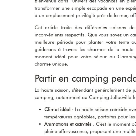
Bienvenue dans l'univers des vacances en plei
transformer une simple escapade en une expéri
à un emplacement privilégié près de la mer, off
Cet article traite des différentes saisons d
inconvénients respectifs. Que vous soyez un c
meilleure période pour planter votre tente o
guiderons à travers les charmes de la haute e
moment idéal pour votre séjour au Camping 
charme unique.
Partir en camping penda
La haute saison, s'étendant généralement de ju
camping, notamment au Camping Jullouville-les-
Climat idéal
: La haute saison coïncide avec
températures agréables, parfaites pour les a
Animations et activités
: C'est le moment où
pleine effervescence, proposant une multitu