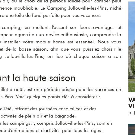
n air, où le choix de la période idéale pour camper peut
ence inoubliable. Le Camping Jullouville-les-Pins, niché
re une toile de fond parfaite pour vos vacances.
e camping, en mettant l'accent sur leurs avantages et
ampeur aguerri ou un novice enthousiaste, comprendre la
u installer votre mobile home est essentiel. Nous vous
t de la basse saison, afin que vous puissiez choisir le
Jullouville-les-Pins, un lieu où chaque saison a son
nt la haute saison
illet à août, est une période prisée pour les vacances en
Pins. Voici quelques points clés à considérer :
V
VI
 l'été, offrant des journées ensoleillées et des
> L
ctivités de plein air et la baignade.
 les campings, y compris Jullouville-les-Pins, sont en
de d'animations et d'activités pour tous les âges.