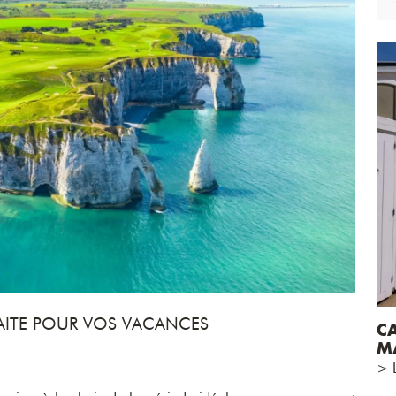
FAITE POUR VOS VACANCES
C
M
> L