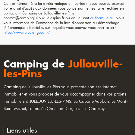
Conformément à la loi « informatique et libertés », vous pouvez exercer
votre droit d'accès aux données vous concernant et les faire rectifier en
contactant Camping de
Jullouville-les-Pins
contact@campingjullouvillelespins.fr ou en utilisant
ce formulaire
. Nous
vous informons de l’existence de la liste d'opposition au démarchage
téléphonique « Bloctel », sur laquelle vous pouvez vous inscrire ici :
https://www.bloctel.gouv.fr/
Camping de
Jullouville-
les-Pins
Camping de
Jullouville-les-Pins
vous présente son site internet
immobilier et vous propose de vous accompagner dans vos projets
immobiliers à JULLOUVILLE-LES-PINS, La Cabane Vauban, Le Mont-
Saint-Michel, Le musée Christian Dior, Les Iles Chausey.
Liens utiles