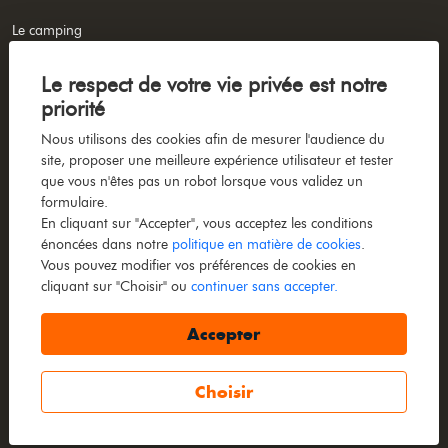
Le camping
Visiter la région
Le respect de votre vie privée est notre
Achat de mobil-home
priorité
Actualités
Nous utilisons des cookies afin de mesurer l'audience du
Réserver votre séjour
site, proposer une meilleure expérience utilisateur et tester
que vous n'êtes pas un robot lorsque vous validez un
Plan du site
formulaire.
Mentions légales
En cliquant sur "Accepter", vous acceptez les conditions
énoncées dans notre
politique en matière de cookies
.
Barème d'honoraires
Vous pouvez modifier vos préférences de cookies en
cliquant sur "Choisir" ou
continuer sans accepter.
Liste des annonces
Accepter
Choisir
Designed & powered by
Billie.immo