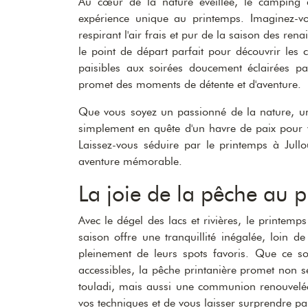
Au cœur de la nature éveillée, le camping d
expérience unique au printemps. Imaginez-vo
respirant l'air frais et pur de la saison des ren
le point de départ parfait pour découvrir le
paisibles aux soirées doucement éclairées pa
promet des moments de détente et d'aventure.
Que vous soyez un passionné de la nature, u
simplement en quête d'un havre de paix pour v
Laissez-vous séduire par le printemps à Jull
aventure mémorable.
La joie de la pêche au 
Avec le dégel des lacs et rivières, le printem
saison offre une tranquillité inégalée, loin de
pleinement de leurs spots favoris. Que ce so
accessibles, la pêche printanière promet non
touladi, mais aussi une communion renouvelée 
vos techniques et de vous laisser surprendre pa