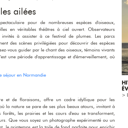
les ailées
pectaculaire pour de nombreuses espèces d'oiseaux,
lles en véritables théâtres à ciel ouvert. Observateurs
invités à assister à ce festival de plumes. Les parcs
nnent des scènes privilégiées pour découvrir des espèces
ssez-vous guider par le chant des oiseaux, témoins vivants
C'est une période d'apprentissage et d'émerveillement, où
.
re séjour en Normandie
HI
ÉV
> L
e et de floraisons, offre un cadre idyllique pour les
ù la nature se pare de ses plus beaux atours, invitant à
forêts, les prairies et les cours d'eau se transforment,
uleurs. Que vous soyez un photographe expérimenté ou un
 le printemps est la toile de fond parfaite pour enrichir