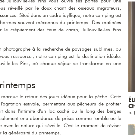
e Jullouville-les Pins vous ouvre ses portes pour une
us réveillé par le doux chant des oiseaux migrateurs,
aissances. Situé dans un cadre idyllique, notre camping est
s charmes souvent méconnus du printemps. Des matinées
r le crépitement des feux de camp, Jullouville-les Pins
n photographe à la recherche de paysages sublimes, ou
ous ressourcer, notre camping est la destination idéale.
ouville-les Pins, où chaque séjour se transforme en une
printemps
ps marque le retour des jours idéaux pour la pêche. Cette
É
 l'agitation estivale, permettant aux pêcheurs de profiter
CH
it dans l'intimité d'un lac caché ou le long des berges
> L
 seulement une abondance de prises comme l'omble ou le
avec la nature qui s'éveille. C'est le moment de réviser
r la générosité du printemps.