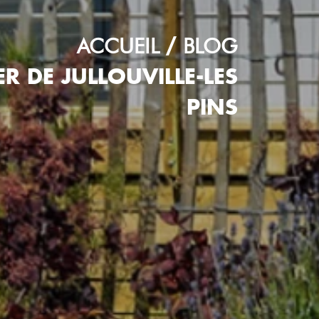
ACCUEIL
BLOG
R DE JULLOUVILLE-LES
PINS