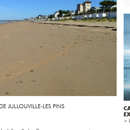
E JULLOUVILLE-LES PINS
C
EX
> L